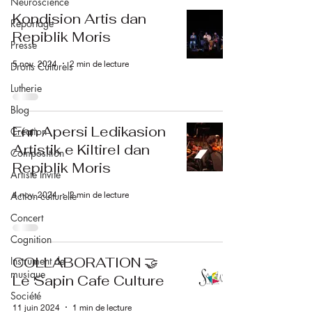
Neuroscience
Kondision Artis dan
Reportage
Repiblik Moris
Presse
5 nov. 2024
2 min de lecture
Droits Culturels
Lutherie
Blog
Enn Apersi Ledikasion
Création
Artistik e Kiltirel dan
Composition
Repiblik Moris
Artiste Invité
4 nov. 2024
2 min de lecture
Action culturelle
Concert
Cognition
COLLABORATION 🤝
Instrument de
musique
Le Sapin Cafe Culture
Société
11 juin 2024
1 min de lecture