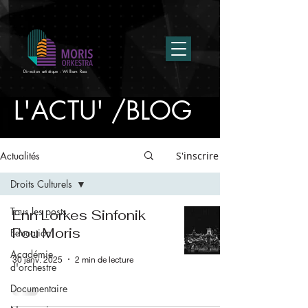
Direction artistique : William Ross
L'ACTU' /BLOG
Actualités
S'inscrire
Droits Culturels
Tous les posts
Enn Lorkes Sinfonik
Pou Moris
Education
Académie
30 janv. 2025
2 min de lecture
d'orchestre
Documentaire