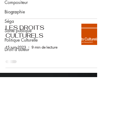
Compositeur
Biographie
Séga
LES DROITS
Santé publique
CULTURELS
Politique Culturelle
15 juin 2023
9 min de lecture
Droit d'auteur
Nous suivre