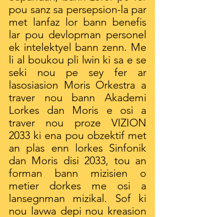
pou sanz sa persepsion-la par 
met lanfaz lor bann benefis 
lar pou devlopman personel 
ek intelektyel bann zenn. Me 
li al boukou pli lwin ki sa e se 
seki nou pe sey fer ar 
lasosiasion Moris Orkestra a 
traver nou bann Akademi 
Lorkes dan Moris e osi a 
traver nou proze VIZION 
2033 ki ena pou obzektif met 
an plas enn lorkes Sinfonik 
dan Moris disi 2033, tou an 
forman bann mizisien o 
metier dorkes me osi a 
lansegnman mizikal. Sof ki 
nou lavwa depi nou kreasion 