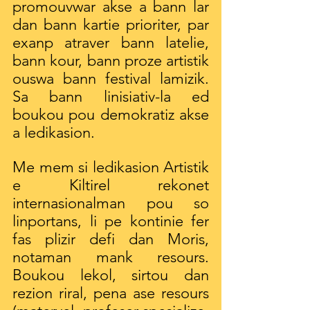
promouvwar akse a bann lar 
dan bann kartie prioriter, par 
exanp atraver bann latelie, 
bann kour, bann proze artistik 
ouswa bann festival lamizik. 
Sa bann linisiativ-la ed 
boukou pou demokratiz akse 
a ledikasion.
Me mem si ledikasion Artistik 
e Kiltirel rekonet 
internasionalman pou so 
linportans, li pe kontinie fer 
fas plizir defi dan Moris, 
notaman mank resours. 
Boukou lekol, sirtou dan 
rezion riral, pena ase resours 