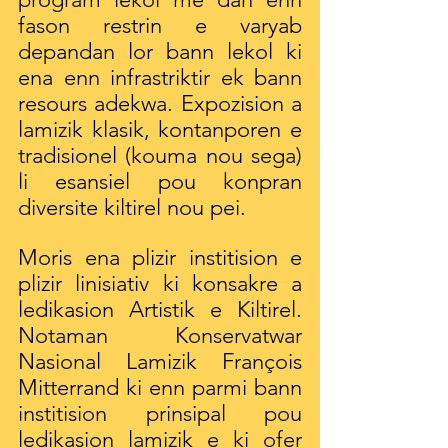
fason restrin e varyab 
depandan lor bann lekol ki 
ena enn infrastriktir ek bann 
resours adekwa. Expozision a 
lamizik klasik, kontanporen e 
tradisionel (kouma nou sega) 
li esansiel pou konpran 
diversite kiltirel nou pei.
Moris ena plizir institision e 
plizir linisiativ ki konsakre a 
ledikasion Artistik e Kiltirel. 
Notaman Konservatwar 
Nasional Lamizik François 
Mitterrand ki enn parmi bann 
institision prinsipal pou 
ledikasion lamizik e ki ofer 