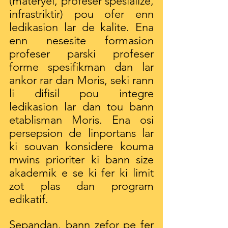
(materyel, profeser spesialize, 
infrastriktir) pou ofer enn 
ledikasion lar de kalite. Ena 
enn nesesite formasion 
profeser parski profeser 
forme spesifikman dan lar 
ankor rar dan Moris, seki rann 
li difisil pou integre 
ledikasion lar dan tou bann 
etablisman Moris. Ena osi 
persepsion de linportans lar 
ki souvan konsidere kouma 
mwins prioriter ki bann size 
akademik e se ki fer ki limit 
zot plas dan program 
edikatif.
Sepandan, bann zefor pe fer 