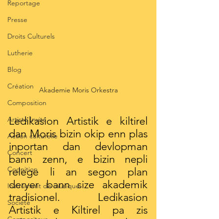
Reportage
Presse
Droits Culturels
Lutherie
Blog
Création
Akademie Moris Orkestra
Composition
Ledikasion Artistik e kiltirel 
Artiste Invité
dan Moris bizin okip enn plas 
Action culturelle
inportan dan devlopman 
Concert
bann zenn, e bizin nepli 
Cognition
relege li an segon plan 
deryer bann size akademik 
Instrument de musique
tradisionel. Ledikasion 
Société
Artistik e Kiltirel pa zis 