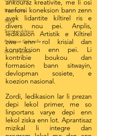
Compositeur
ankouraz kreativite, me li osi 
ranforsi koneksion bann zenn 
Biographie
avek lidantite kiltirel ris e 
Séga
divers nou pei. Anplis, 
Santé publique
ledikasion Artistik e Kiltirel 
zwe enn rol krisial dan 
Politique Culturelle
konstriksion enn pei. Li 
Droit d'auteur
kontribie boukou dan 
formasion bann sitwayin, 
devlopman sosiete, e 
koezion nasional.
Zordi, ledikasion lar li prezan 
depi lekol primer, me so 
linportans varye depi enn 
lekol ziska enn lot. Aprantisaz 
mizikal li integre dan 
program lekol me dan enn 