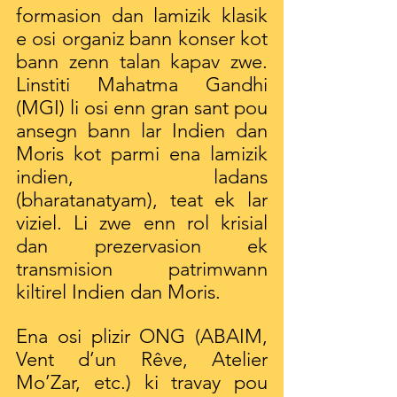
formasion dan lamizik klasik 
e osi organiz bann konser kot 
bann zenn talan kapav zwe. 
Linstiti Mahatma Gandhi 
(MGI) li osi enn gran sant pou 
ansegn bann lar Indien dan 
Moris kot parmi ena lamizik 
indien, ladans 
(bharatanatyam), teat ek lar 
viziel. Li zwe enn rol krisial 
dan prezervasion ek 
transmision patrimwann 
kiltirel Indien dan Moris.
Ena osi plizir ONG (ABAIM, 
Vent d’un Rêve, Atelier 
Mo’Zar, etc.) ki travay pou 