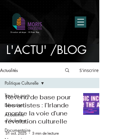
Direction artistique : William Ross
L'ACTU' /BLOG
Actualités
S'inscrire
Politique Culturelle
Tous les posts
Revenu de base pour
les artistes : l’Irlande
Education
montre la voie d’une
Académie
révolution culturelle
d'orchestre
Documentaire
31 oct. 2025
3 min de lecture