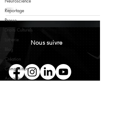
Neuroscience
Reportage
Presse
Droits Culturels
Lutherie
Nous suivre
Blog
Création
Composition
Artiste Invité
Action culturelle
Concert
Cognition
Contactez-nous
Instrument de
musique
Société