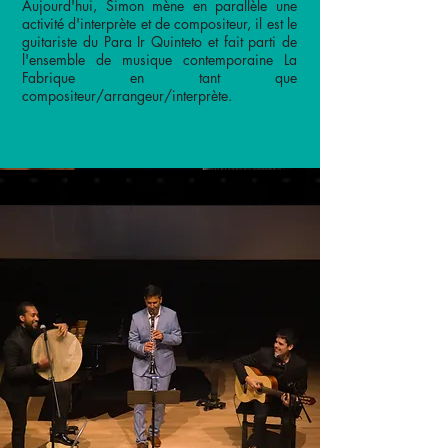
Aujourd'hui, Simon mène en parallèle une
activité d'interprète et de compositeur, il est le
guitariste du Para Ir Quinteto et fait parti de
l'ensemble de musique contemporaine La
Fabrique en tant que
compositeur/arrangeur/interprète.