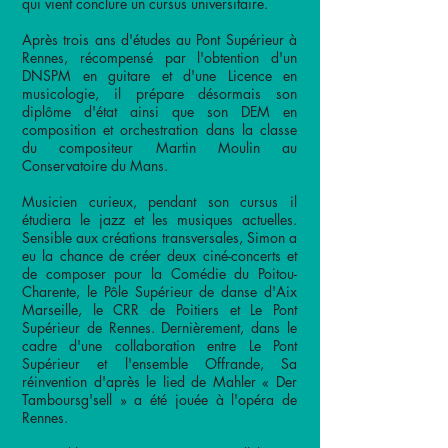
qui vient conclure un cursus universitaire.
Après trois ans d'études au Pont Supérieur à
Rennes, récompensé par l'obtention d'un
DNSPM en guitare et d'une Licence en
musicologie, il prépare désormais son
diplôme d'état ainsi que son DEM en
composition et orchestration dans la classe
du compositeur Martin Moulin au
Conservatoire du Mans.
Musicien curieux, pendant son cursus il
étudiera le jazz et les musiques actuelles.
Sensible aux créations transversales, Simon a
eu la chance de créer deux ciné-concerts et
de composer pour la Comédie du Poitou-
Charente, le Pôle Supérieur de danse d'Aix
Marseille, le CRR de Poitiers et Le Pont
Supérieur de Rennes. Dernièrement, dans le
cadre d'une collaboration entre Le Pont
Supérieur et l'ensemble Offrande, Sa
réinvention d'après le lied de Mahler « Der
Tamboursg'sell » a été jouée à l'opéra de
Rennes.