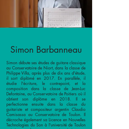
Simon Barbanneau
Simon débute ses études de guitare classique
au Conservatoire de Niort, dans la classe de
Philippe Villa, après plus de dix ans d'étude,
il sort diplômé en 2017. En parallèle, il
étudie l'écriture, le contrepoint, et la
composition dans la classe de Jean-Luc
Defontaine, au Conservatoire de Poitiers où il
obtient son diplôme en 2018. Il se
perfectionne ensuite dans la classe du
guitariste et compositeur argentin Claudio
Camisassa au Conservatoire de Toulon. Il
décroche également sa Licence en Nouvelles
Technologies du Son à l'université de Toulon