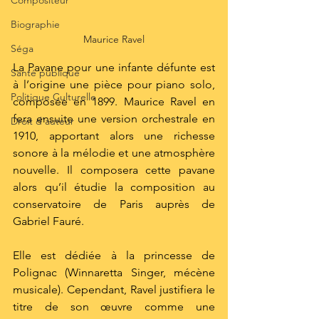
Compositeur
Biographie
Maurice Ravel
Séga
La Pavane pour une infante défunte est 
Santé publique
à l’origine une pièce pour piano solo, 
Politique Culturelle
composée en 1899. Maurice Ravel en 
fera ensuite une version orchestrale en 
Droit d'auteur
1910, apportant alors une richesse 
sonore à la mélodie et une atmosphère 
nouvelle. Il composera cette pavane 
alors qu’il étudie la composition au 
conservatoire de Paris auprès de 
Gabriel Fauré. 
Elle est dédiée à la princesse de 
Polignac (Winnaretta Singer, mécène 
musicale). Cependant, Ravel justifiera le 
titre de son œuvre comme une 