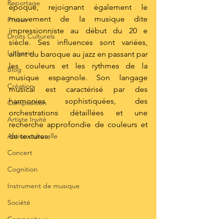
Reportage
époque, rejoignant également le 
mouvement de la musique dite 
Presse
impressionniste au début du 20 e 
Droits Culturels
siècle. Ses influences sont variées, 
Lutherie
allant du baroque au jazz en passant par 
les couleurs et les rythmes de la 
Blog
musique espagnole. Son langage 
Création
musical est caractérisé par des 
harmonies sophistiquées, des 
Composition
orchestrations détaillées et une 
Artiste Invité
recherche approfondie de couleurs et 
Action culturelle
de textures.
Concert
Cognition
Instrument de musique
Société