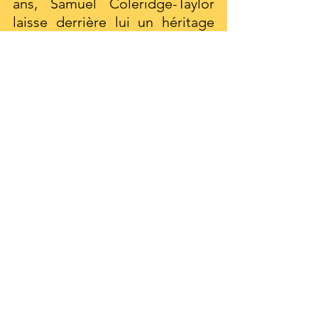
ans, Samuel Coleridge-Taylor 
laisse derrière lui un héritage 
musical et intellectuel précieux. 
Son œuvre continue d’être 
interprétée et redécouverte, 
témoignant de la richesse et de 
la profondeur de son génie.
Samuel Coleridge-Taylor 
demeure un exemple inspirant 
de persévérance, d’excellence 
musicale et d’engagement pour 
la reconnaissance des cultures 
africaines dans la musique 
classique.
Education
culture
Compositeur
Education
Compositeur