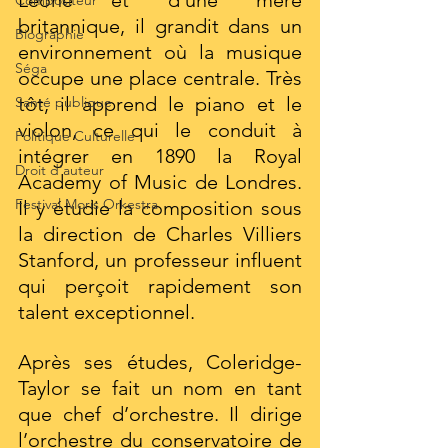
Leone et d’une mère 
Compositeur
britannique, il grandit dans un 
Biographie
environnement où la musique 
Séga
occupe une place centrale. Très 
tôt, il apprend le piano et le 
Santé publique
violon, ce qui le conduit à 
Politique Culturelle
intégrer en 1890 la Royal 
Droit d'auteur
Academy of Music de Londres. 
Festival Moris Orkestra
Il y étudie la composition sous 
la direction de Charles Villiers 
Stanford, un professeur influent 
qui perçoit rapidement son 
talent exceptionnel.
Après ses études, Coleridge-
Taylor se fait un nom en tant 
que chef d’orchestre. Il dirige 
l’orchestre du conservatoire de 