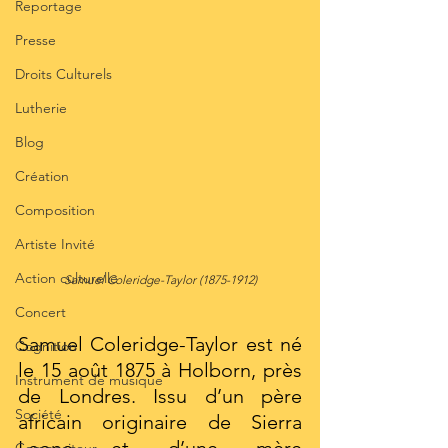
Reportage
Presse
Droits Culturels
Lutherie
Blog
Création
Composition
Artiste Invité
Action culturelle
Samuel Coleridge-Taylor (1875-1912)
Concert
Samuel Coleridge-Taylor est né 
Cognition
le 15 août 1875 à Holborn, près 
Instrument de musique
de Londres. Issu d’un père 
Société
africain originaire de Sierra 