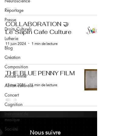
Neuroscience
Reportage
Presse
COLLABORATION 🤝
Droits Culturels
Le Sapin Cafe Culture
Lutherie
11 juin 2024
1 min de lecture
Blog
Création
Composition
THE BLUE PENNY FILM
Artiste Invité
15 mai 2021
1 min de lecture
Action culturelle
Concert
Cognition
Instrument de
musique
Société
Nous suivre