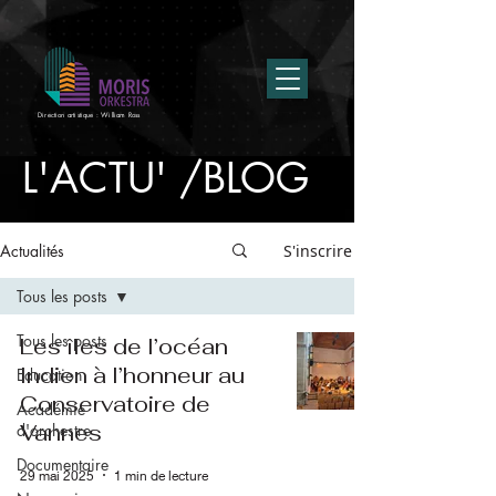
Direction artistique : William Ross
L'ACTU' /BLOG
Actualités
S'inscrire
Tous les posts
Tous les posts
Les îles de l’océan
Indien à l’honneur au
Education
Conservatoire de
Académie
Vannes
d'orchestre
Documentaire
29 mai 2025
1 min de lecture