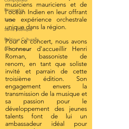
Compositeur
musiciens mauriciens et de 
Biographie
l’océan Indien en leur offrant 
une expérience orchestrale 
Séga
unique dans la région.
Santé publique
Politique Culturelle
Pour ce concert, nous avons 
l'honneur d'accueillir Henri 
Droit d'auteur
Roman, bassoniste de 
renom, en tant que soliste 
invité et parrain de cette 
troisième édition. Son 
engagement envers la 
transmission de la musique et 
sa passion pour le 
développement des jeunes 
talents font de lui un 
ambassadeur idéal pour 