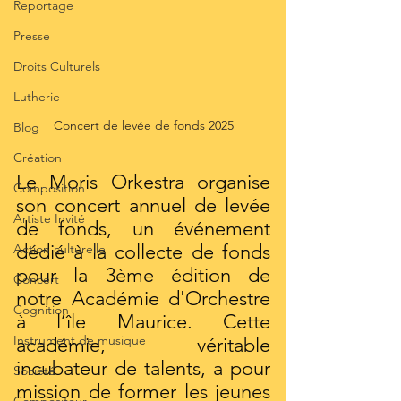
Reportage
Presse
Droits Culturels
Lutherie
Concert de levée de fonds 2025
Blog
Création
Le Moris Orkestra organise 
Composition
son concert annuel de levée 
Artiste Invité
de fonds, un événement 
dédié à la collecte de fonds 
Action culturelle
pour la 3ème édition de 
Concert
notre Académie d'Orchestre 
Cognition
à l’île Maurice. Cette 
Instrument de musique
académie, véritable 
incubateur de talents, a pour 
Société
mission de former les jeunes 