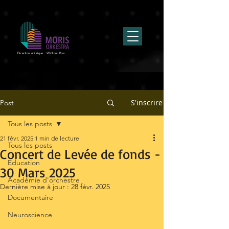
Direction artistique : William Ross
S'inscrire
Post
Tous les posts
21 févr. 2025
1 min de lecture
Tous les posts
Concert de Levée de fonds -
Education
30 Mars 2025
Académie d'orchestre
Dernière mise à jour :
28 févr. 2025
Documentaire
Neuroscience